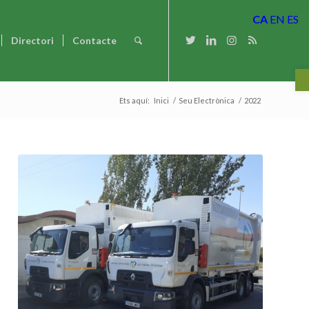
CA
EN
ES
Directori
Contacte
Ob
Ets aquí:
Inici
/
Seu Electrònica
/
2022