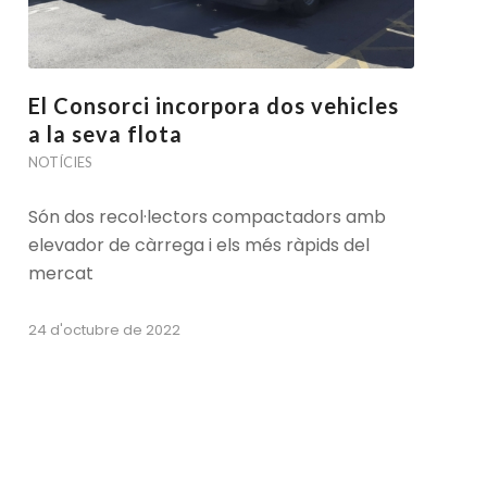
El Consorci incorpora dos vehicles
a la seva flota
NOTÍCIES
Són dos recol·lectors compactadors amb
elevador de càrrega i els més ràpids del
mercat
24 d'octubre de 2022