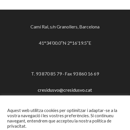
Camí Ral, s/n Granollers, Barcelona
41°34’00.0″N 2°16’19.5″E
T. 93 870 85 79 · Fax 93 860 16 69
cresidusvo@cresidusvo.cat
Aquest web utilitza cookies per optimitzar i adaptar-se a la
vostra navegació i les vostres preferències. Si continueu
navegant, entendrem que accepteu la nostra política de
privacitat.
© Consorci per a la Gestió dels Residus del Vallès Oriental