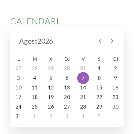
CALENDARI
chevron_left
chevron_right
Agost2026
L
M
X
DJ
V
S
DI
27
28
29
30
31
1
2
3
4
5
6
7
8
9
10
11
12
13
14
15
16
17
18
19
20
21
22
23
24
25
26
27
28
29
30
31
1
2
3
4
5