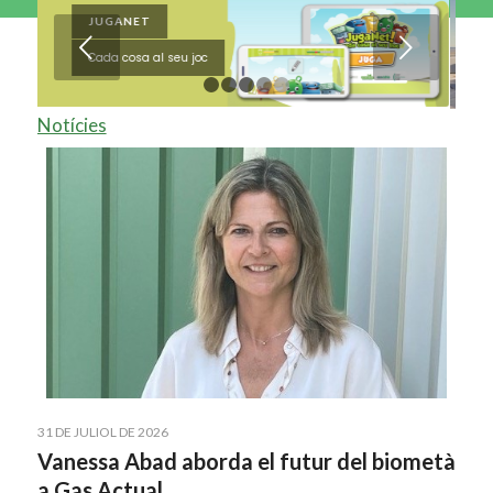
ORIENTAL
Següent
Maqueta virtual de les futures
instal·lacions
1
2
3
4
5
Notícies
31 DE JULIOL DE 2026
Vanessa Abad aborda el futur del biometà