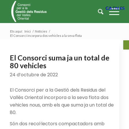
CA
EN
ES
Ets aquí:
Inici
/
Notícies
/
El Consorci incorpora dos vehicles a la seva flota
Ob
El Consorci suma ja un total de
80 vehicles
24 d’octubre de 2022
El Consorci per a la Gestió dels Residus del
Vallès Oriental incorpora a la seva flota dos
vehicles nous, amb els que suma ja un total de
80.
Són dos recol·lectors compactadors amb