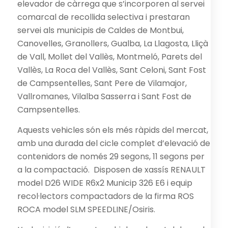
elevador de càrrega que s’incorporen al servei
comarcal de recollida selectiva i prestaran
servei als municipis de Caldes de Montbui,
Canovelles, Granollers, Gualba, La Llagosta, Lliçà
de Vall, Mollet del Vallès, Montmeló, Parets del
Vallès, La Roca del Vallès, Sant Celoni, Sant Fost
de Campsentelles, Sant Pere de Vilamajor,
Vallromanes, Vilalba Sasserra i Sant Fost de
Campsentelles.
Aquests vehicles són els més ràpids del mercat,
amb una durada del cicle complet d’elevació de
contenidors de només 29 segons, 11 segons per
a la compactació. Disposen de xassís RENAULT
model D26 WIDE R6x2 Municip 326 E6 i equip
recol·lectors compactadors de la firma ROS
ROCA model SLM SPEEDLINE/Osiris.