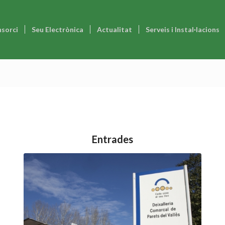
nsorci
Seu Electrònica
Actualitat
Serveis i Instal·lacions
Entrades