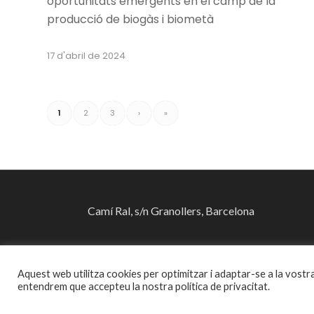
oportunitats emergents en el camp de la
producció de biogàs i biometà
17 d'abril de 2024
1
2
3
›
»
Camí Ral, s/n Granollers, Barcelona
41°34’00.0″N 2°16’19.5″E
Aquest web utilitza cookies per optimitzar i adaptar-se a la vostr
entendrem que accepteu la nostra política de privacitat.