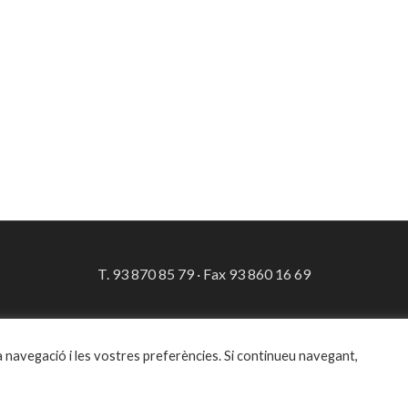
T. 93 870 85 79 · Fax 93 860 16 69
cresidusvo@cresidusvo.cat
a navegació i les vostres preferències. Si continueu navegant,