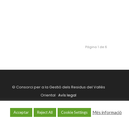
Pàgina 1 de 6
© Consorci per a la Gestió dels Residus del Vallès
Oriental ·
Avís legal
Més informació
Acceptar
Reject All
Cookie Settings