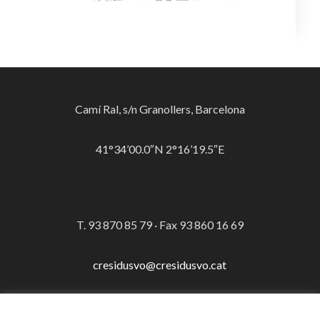
Camí Ral, s/n Granollers, Barcelona
41°34’00.0″N 2°16’19.5″E
T. 93 870 85 79 · Fax 93 860 16 69
cresidusvo@cresidusvo.cat