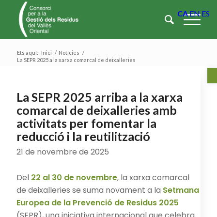
CA
EN
ES
Ets aquí:
Inici
/
Notícies
/
La SEPR 2025 a la xarxa comarcal de deixalleries
Ob
La SEPR 2025 arriba a la xarxa
comarcal de deixalleries amb
activitats per fomentar la
reducció i la reutilització
21 de novembre de 2025
Del
22 al 30 de novembre
, la xarxa comarcal
de deixalleries se suma novament a la
Setmana
Europea de la Prevenció de Residus 2025
(SEPR), una iniciativa internacional que celebra