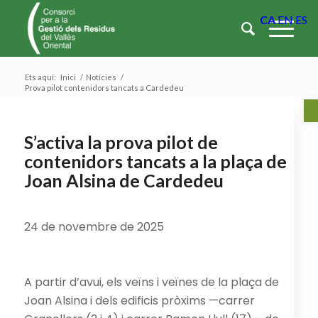
CA
EN
ES
Ets aquí:
Inici
/
Notícies
/
Prova pilot contenidors tancats a Cardedeu
Ob
S’activa la prova pilot de
contenidors tancats a la plaça de
Joan Alsina de Cardedeu
24 de novembre de 2025
A partir d’avui, els veïns i veïnes de la plaça de
Joan Alsina i dels edificis pròxims —carrer