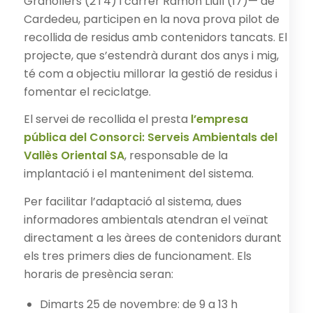
Granollers (2 i 4) i carrer Ramon Llull (17)— de
Cardedeu, participen en la nova prova pilot de
recollida de residus amb contenidors tancats. El
projecte, que s’estendrà durant dos anys i mig,
té com a objectiu millorar la gestió de residus i
fomentar el reciclatge.
El servei de recollida el presta
l’empresa
pública del Consorci: Serveis Ambientals del
Vallès Oriental SA
, responsable de la
implantació i el manteniment del sistema.
Per facilitar l’adaptació al sistema, dues
informadores ambientals atendran el veïnat
directament a les àrees de contenidors durant
els tres primers dies de funcionament. Els
horaris de presència seran:
Dimarts 25 de novembre: de 9 a 13 h