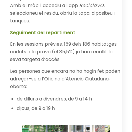
Amb el mòbil: accediu a l’app
ReciclaVO
,
seleccioneu el residu, obriu la tapa, dipositeu i
tanqueu.
Seguiment del repartiment
En les sessions prèvies, 159 dels 186 habitatges
cridats a la prova (el 85,5%) ja han recollit la
seva targeta d’accés.
Les persones que encara no ho hagin fet poden
adreçar-se a l’Oficina d’Atenció Ciutadana,
oberta:
de dilluns a divendres, de 9 a 14 h
dijous, de 9 a 19 h