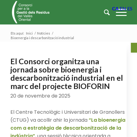
CA
EN
ES
Ets aquí:
Inici
/
Notícies
/
Bioenergia i descarbonització industrial
Ob
El Consorci organitza una
jornada sobre bioenergia i
descarbonització industrial en el
marc del projecte BIOFORIN
20 de novembre de 2025
El Centre Tecnològic i Universitari de Granollers
(CTUG) va acollir ahir la jornada
“La bioenergia
com a estratègia de descarbonització de la
indústria”
, una sessió tècnica orientada a