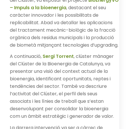
del Clúster, va exposar el projecte
BioEnergyVO
– Impuls a la bioenergia
, destacant el seu
caràcter innovador i les possibilitats de
replicabilitat. Abad va detallar les aplicacions
del tractament mecànic-biològic de la fracció
orgànica dels residus municipals i la producció
de biometà mitjançant tecnologies d’upgrading.
A continuació,
Sergi Torrent
, clúster mànager
del Clúster de la Bioenergia de Catalunya, va
presentar una visió del context actual de la
bioenergia, identificant oportunitats, reptes i
tendències del sector. També va descriure
l’activitat del Clúster, el perfil dels seus
associats i les línies de treball que s’estan
desenvolupant per consolidar la bioenergia
com un àmbit estratègic i generador de valor.
La darrera intervenció va ser a càrrec de