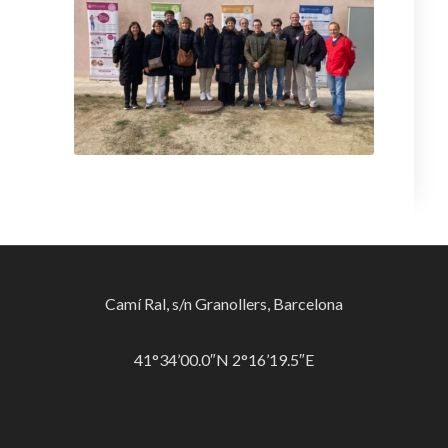
Camí Ral, s/n Granollers, Barcelona
41°34’00.0″N 2°16’19.5″E