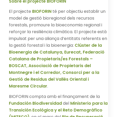
Sobre el projecte BIOFORIN
El projecte
BIOFORIN
té per objectiu establir un
model de gestió bioregional dels recursos
forestals, promoure la bioeconomia regional i
reforçar la resiliència climàtica. El projecte està
impulsat per una aliança d’entitats referents en
la gestió forestal i la bioenergia:
Clúster de la
Bioenergia de Catalunya, Eurecat, Federació
Catalana de Propietaris/es Forestals –
BOSCAT, Associació de Propietaris del
Montnegre i el Corredor, Consorci per a la
Gestió de Residus del Vallès Oriental i
Maresme Circular
.
BIOFORIN compta amb el finançament de la
Fundación Biodiversidad
del
Ministerio para la
Transición Ecológica y el Reto Demográfico
(MITECO)
, en el marc del
Pla de Recuperació,