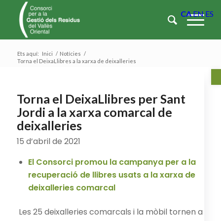
CA
EN
ES
Ets aquí:
Inici
/
Notícies
/
Torna el DeixaLlibres a la xarxa de deixalleries
Ob
Torna el DeixaLlibres per Sant
Jordi a la xarxa comarcal de
deixalleries
15 d’abril de 2021
El Consorci promou la campanya per a la
recuperació de llibres usats a la xarxa de
deixalleries comarcal
Les 25 deixalleries comarcals i la mòbil tornen a