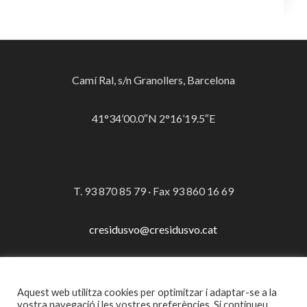
Camí Ral, s/n Granollers, Barcelona
41°34’00.0″N 2°16’19.5″E
T. 93 870 85 79 · Fax 93 860 16 69
cresidusvo@cresidusvo.cat
Aquest web utilitza cookies per optimitzar i adaptar-se a la
© Consorci per a la Gestió dels Residus del Vallès Oriental
vostra navegació i les vostres preferències. Si continueu