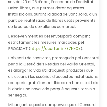
ser, del 20 al 25 d’abril, l’escenari de l’activitat
DeixaLlibres, que permet dotar aquestes
instal·lacions, durant la diada de Sant Jordi, d’un
punt de reutilització de llibres usats provinents
de la xarxa de deixalleries comarcal.
L’esdeveniment es desenvoluparà complint
estrictament les mesures marcades pel
PROCICAT (
https://acortar.link/7NxCk
).
L’objectiu de l’activitat, promoguda pel Consorci
per a la Gestió dels Residus del Vallès Oriental,
és allargar la vida útil d’aquest producte i que
els usuaris i les usuàries d’aquestes instal·lacions
recuperin gratuïtament llibres en bon estat i els
hi donin una nova vida perquè aquests tornin a
ser llegits.
Mitjançant aquesta campanya, que el Consorci