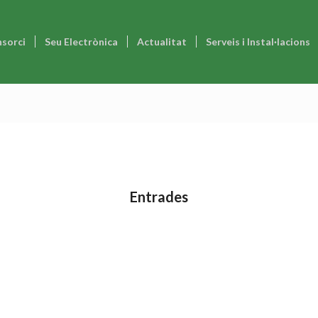
nsorci
Seu Electrònica
Actualitat
Serveis i Instal·lacions
Entrades