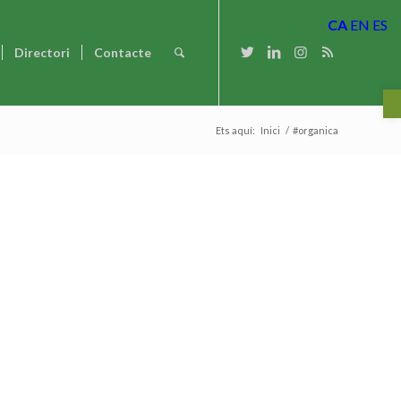
CA
EN
ES
Directori
Contacte
Ob
Ets aquí:
Inici
/
#organica