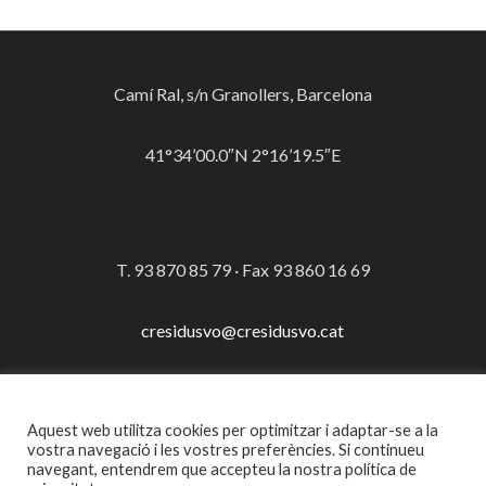
Camí Ral, s/n Granollers, Barcelona
41°34’00.0″N 2°16’19.5″E
T. 93 870 85 79 · Fax 93 860 16 69
cresidusvo@cresidusvo.cat
Aquest web utilitza cookies per optimitzar i adaptar-se a la
© Consorci per a la Gestió dels Residus del Vallès Oriental
vostra navegació i les vostres preferències. Si continueu
navegant, entendrem que accepteu la nostra política de
·
Avís legal