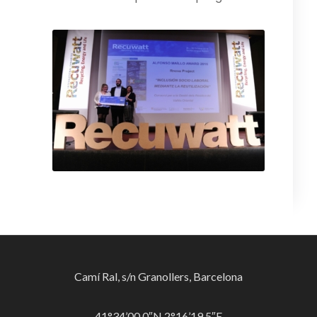
Camí Ral, s/n Granollers, Barcelona
41°34’00.0″N 2°16’19.5″E