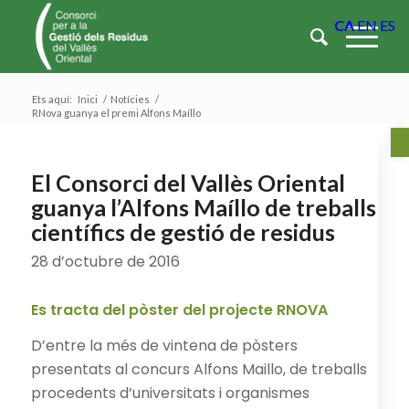
CA
EN
ES
Ets aquí:
Inici
/
Notícies
/
RNova guanya el premi Alfons Maíllo
Ob
El Consorci del Vallès Oriental
guanya l’Alfons Maíllo de treballs
científics de gestió de residus
28 d’octubre de 2016
Es tracta del pòster del projecte RNOVA
D’entre la més de vintena de pòsters
presentats al concurs Alfons Maillo, de treballs
procedents d’universitats i organismes