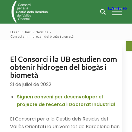
CA
EN
ES
Ets aquí:
Inici
/
Notícies
/
Com obtenir hidrogen del biogàs i biometà
Ob
El Consorci i la UB estudien com
obtenir hidrogen del biogàs i
biometà
21 de juliol de 2022
Signen conveni per desenvolupar el
projecte de recerca i Doctorat Industrial
El Consorci per a la Gestió dels Residus del
Vallès Oriental i la Universitat de Barcelona han