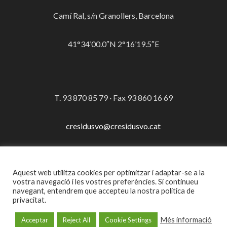
Camí Ral, s/n Granollers, Barcelona
41°34’00.0″N 2°16’19.5″E
T. 93 870 85 79 · Fax 93 860 16 69
cresidusvo@cresidusvo.cat
Aquest web utilitza cookies per optimitzar i adaptar-se a la
© Consorci per a la Gestió dels Residus del Vallès Oriental
vostra navegació i les vostres preferències. Si continueu
navegant, entendrem que accepteu la nostra política de
·
Avís legal
privacitat.
Més informació
Acceptar
Reject All
Cookie Settings