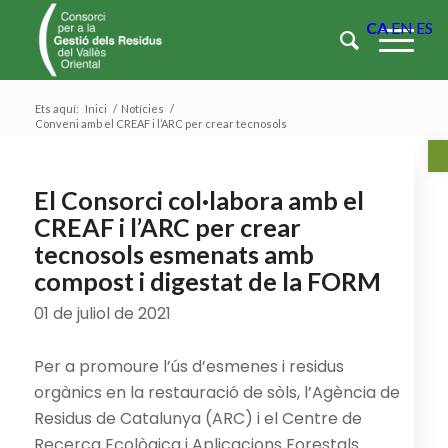
CA
EN
ES
Ets aquí:
Inici
/
Notícies
/
Conveni amb el CREAF i l’ARC per crear tecnosols
Ob
El Consorci col·labora amb el
CREAF i l’ARC per crear
tecnosols esmenats amb
compost i digestat de la FORM
01 de juliol de 2021
Per a promoure l’ús d’esmenes i residus
orgànics en la restauració de sòls, l’Agència de
Residus de Catalunya (ARC) i el Centre de
Recerca Ecològica i Aplicacions Forestals