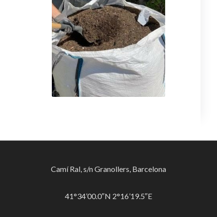
Camí Ral, s/n Granollers, Barcelona
41°34’00.0″N 2°16’19.5″E