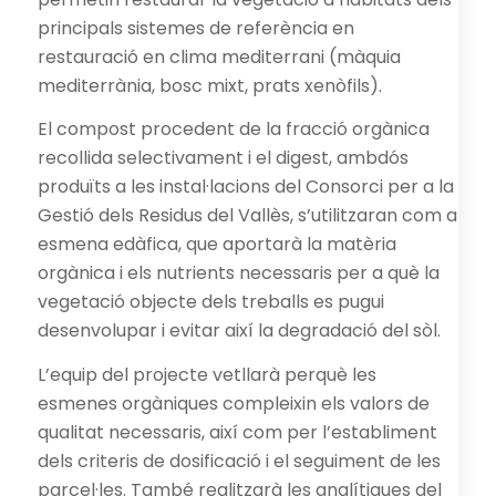
principals sistemes de referència en
restauració en clima mediterrani (màquia
mediterrània, bosc mixt, prats xenòfils).
El compost procedent de la fracció orgànica
recollida selectivament i el digest, ambdós
produïts a les instal·lacions del Consorci per a la
Gestió dels Residus del Vallès, s’utilitzaran com a
esmena edàfica, que aportarà la matèria
orgànica i els nutrients necessaris per a què la
vegetació objecte dels treballs es pugui
desenvolupar i evitar així la degradació del sòl.
L’equip del projecte vetllarà perquè les
esmenes orgàniques compleixin els valors de
qualitat necessaris, així com per l’establiment
dels criteris de dosificació i el seguiment de les
parcel·les. També realitzarà les analítiques del