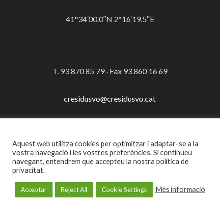
41°34’00.0″N 2°16’19.5″E
T. 93 870 85 79 · Fax 93 860 16 69
cresidusvo@cresidusvo.cat
Aquest web utilitza cookies per optimitzar i adaptar-se a la
© Consorci per a la Gestió dels Residus del Vallès Oriental
vostra navegació i les vostres preferències. Si continueu
navegant, entendrem que accepteu la nostra política de
·
Avís legal
privacitat.
Més informació
Acceptar
Reject All
Cookie Settings