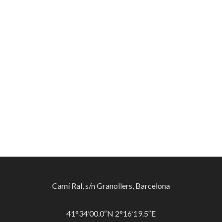
Camí Ral, s/n Granollers, Barcelona
41°34’00.0″N 2°16’19.5″E