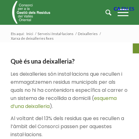
CA
EN
ES
Ets aquí:
Inici
/
Serveis i Instal·lacions
/
Deixalleries
/
Xarxa de deixalleries fixes
Ob
Què és una deixalleria?
Les deixalleries són instal·lacions que recullen i
emmagatzemen residus municipals per als
quals no hi ha contenidors específics al carrer o
un sistema de recollida a domicili (
esquema
d’una deixalleria
).
Al voltant del 13% dels residus que es recullen a
l’àmbit del Consorci passen per aquestes
instal·lacions.