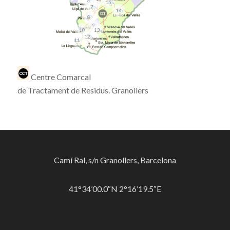
6
15
7
14
8
9
10
13
12
11
Centre Comarcal
de
Tractament
de
Residus
.
Granollers
Camí Ral, s/n Granollers, Barcelona
41°34’00.0″N 2°16’19.5″E