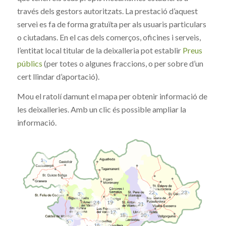
través dels gestors autoritzats. La prestació d’aquest
servei es fa de forma gratuïta per als usuaris particulars
o ciutadans. En el cas dels comerços, oficines i serveis,
l’entitat local titular de la deixalleria pot establir
Preus
públics
(per totes o algunes fraccions, o per sobre d’un
cert llindar d’aportació).
Mou el ratolí damunt el mapa per obtenir informació de
les deixalleries. Amb un clic és possible ampliar la
informació.
1
2
23
22
3
24
19
21
17
4
18
20
5
16