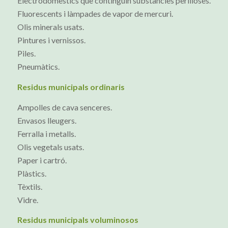
Electrodomèstics que continguin substàncies perilloses.
Fluorescents i làmpades de vapor de mercuri.
Olis minerals usats.
Pintures i vernissos.
Piles.
Pneumàtics.
Residus municipals ordinaris
Ampolles de cava senceres.
Envasos lleugers.
Ferralla i metalls.
Olis vegetals usats.
Paper i cartró.
Plàstics.
Tèxtils.
Vidre.
Residus municipals voluminosos