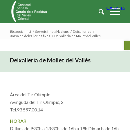
CA
EN
ES
Ets aquí:
Inici
/
Serveis i Instal·lacions
/
Deixalleries
/
Xarxa de deixalleries fixes
/
Deixalleria de Mollet del Vallès
Ob
Deixalleria de Mollet del Vallès
Àrea del Tir Olímpic
Avinguda del Tir Olímpic, 2
Tel.93 597.00.14
HORARI
Dilluns de 9:30h a 13:30h i de 16h a 19h Dimarts de 16h