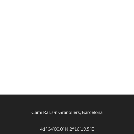
Camí Ral, s/n Granollers, Barcelona
41°34’00.0″N 2°16’19.5″E