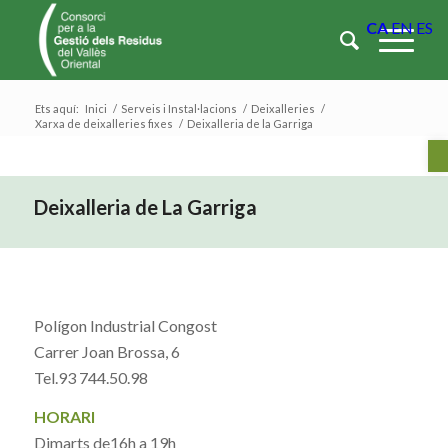
CA
EN
ES
Ets aquí:
Inici
/
Serveis i Instal·lacions
/
Deixalleries
/
Xarxa de deixalleries fixes
/
Deixalleria de la Garriga
Ob
Deixalleria de La Garriga
Polígon Industrial Congost
Carrer Joan Brossa, 6
Tel.93 744.50.98
HORARI
Dimarts de16h a 19h