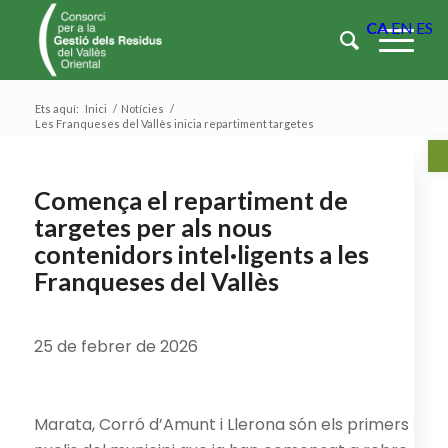
CA
EN
ES
Ets aquí:
Inici
/
Notícies
/
Les Franqueses del Vallès inicia repartiment targetes
Ob
Comença el repartiment de
targetes per als nous
contenidors intel·ligents a les
Franqueses del Vallès
25 de febrer de 2026
Marata, Corró d’Amunt i Llerona són els primers