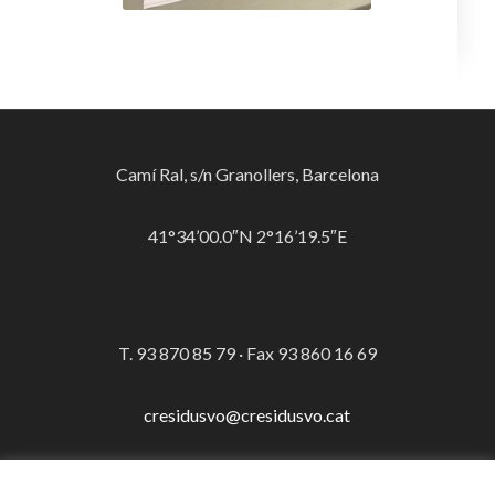
Camí Ral, s/n Granollers, Barcelona
41°34’00.0″N 2°16’19.5″E
T. 93 870 85 79 · Fax 93 860 16 69
cresidusvo@cresidusvo.cat