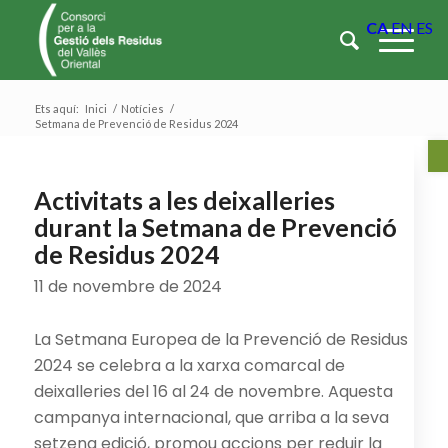
CA
EN
ES
Ets aquí:
Inici
/
Notícies
/
Setmana de Prevenció de Residus 2024
Ob
Activitats a les deixalleries
durant la Setmana de Prevenció
de Residus 2024
11 de novembre de 2024
La Setmana Europea de la Prevenció de Residus
2024 se celebra a la xarxa comarcal de
deixalleries del 16 al 24 de novembre. Aquesta
campanya internacional, que arriba a la seva
setzena edició, promou accions per reduir la