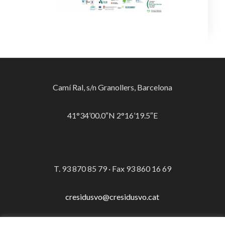
Camí Ral, s/n Granollers, Barcelona
41°34’00.0″N 2°16’19.5″E
T. 93 870 85 79 · Fax 93 860 16 69
cresidusvo@cresidusvo.cat