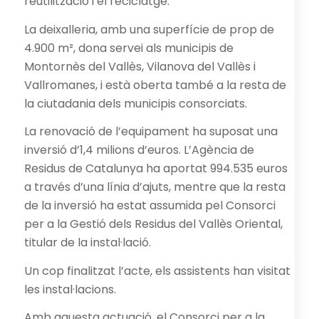
reutilització i el reciclatge.
La deixalleria, amb una superfície de prop de
4.900 m², dona servei als municipis de
Montornès del Vallès, Vilanova del Vallès i
Vallromanes, i està oberta també a la resta de
la ciutadania dels municipis consorciats.
La renovació de l’equipament ha suposat una
inversió d’1,4 milions d’euros. L’Agència de
Residus de Catalunya ha aportat 994.535 euros
a través d’una línia d’ajuts, mentre que la resta
de la inversió ha estat assumida pel Consorci
per a la Gestió dels Residus del Vallès Oriental,
titular de la instal·lació.
Un cop finalitzat l’acte, els assistents han visitat
les instal·lacions.
Amb aquesta actuació, el Consorci per a la