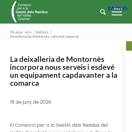
CA
EN
ES
Ets aquí:
Inici
/
Notícies
/
Deixalleria de Montornès, referent comarcal
Ob
La deixalleria de Montornès
incorpora nous serveis i esdevé
un equipament capdavanter a la
comarca
18 de juny de 2026
El Consorci per a la Gestió dels Residus del