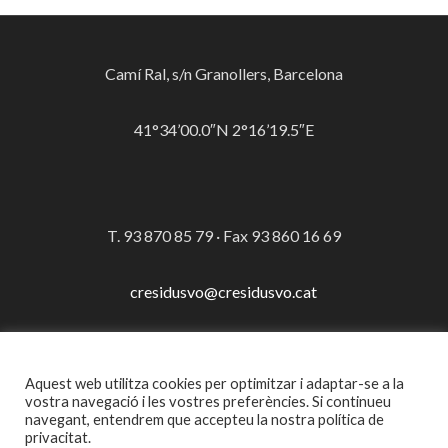
Camí Ral, s/n Granollers, Barcelona
41°34’00.0″N 2°16’19.5″E
T. 93 870 85 79 · Fax 93 860 16 69
cresidusvo@cresidusvo.cat
Aquest web utilitza cookies per optimitzar i adaptar-se a la
© Consorci per a la Gestió dels Residus del Vallès Oriental
vostra navegació i les vostres preferències. Si continueu
navegant, entendrem que accepteu la nostra política de
·
Avís legal
privacitat.