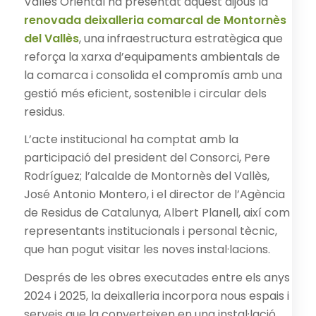
Vallès Oriental ha presentat aquest dijous la
renovada deixalleria comarcal de Montornès
del Vallès
, una infraestructura estratègica que
reforça la xarxa d’equipaments ambientals de
la comarca i consolida el compromís amb una
gestió més eficient, sostenible i circular dels
residus.
L’acte institucional ha comptat amb la
participació del president del Consorci, Pere
Rodríguez; l’alcalde de Montornès del Vallès,
José Antonio Montero, i el director de l’Agència
de Residus de Catalunya, Albert Planell, així com
representants institucionals i personal tècnic,
que han pogut visitar les noves instal·lacions.
Després de les obres executades entre els anys
2024 i 2025, la deixalleria incorpora nous espais i
serveis que la converteixen en una instal·lació