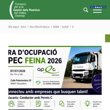
CA
EN
ES
Ets aquí:
Inici
/
Seu Electrònica
/
2026
/
juliol
/
2
Ob