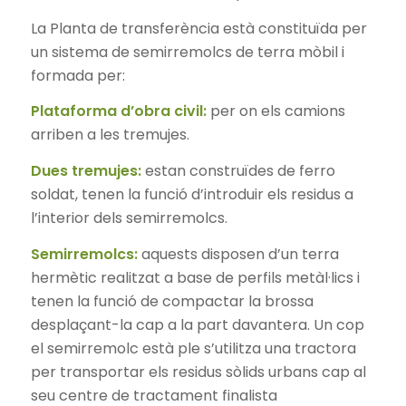
La Planta de transferència està constituïda per
un sistema de semirremolcs de terra mòbil i
formada per:
Plataforma d’obra civil:
per on els camions
arriben a les tremujes.
Dues tremujes:
estan construïdes de ferro
soldat, tenen la funció d’introduir els residus a
l’interior dels semirremolcs.
Semirremolcs:
aquests disposen d’un terra
hermètic realitzat a base de perfils metàl·lics i
tenen la funció de compactar la brossa
desplaçant-la cap a la part davantera. Un cop
el semirremolc està ple s’utilitza una tractora
per transportar els residus sòlids urbans cap al
seu centre de tractament finalista