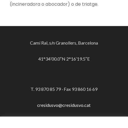
(incineradora o abocador) o de triatge.
Camí Ral, s/n Granollers, Barcelona
41°34’00.0″N 2°16’19.5″E
T. 93 870 85 79 · Fax 93 860 16 69
cresidusvo@cresidusvo.cat