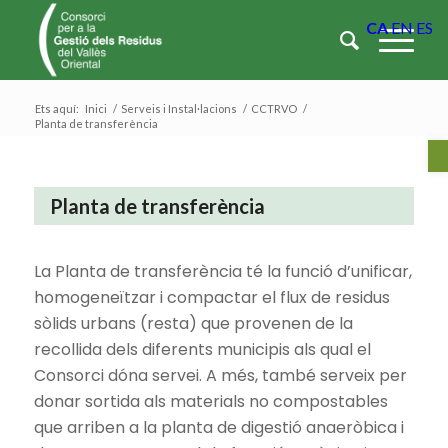
CA
EN
ES
Ets aquí:
Inici
/
Serveis i Instal·lacions
/
CCTRVO
/
Planta de transferència
Ob
Planta de transferència
La Planta de transferència té la funció d’unificar,
homogeneïtzar i compactar el flux de residus
sòlids urbans (resta) que provenen de la
recollida dels diferents municipis als qual el
Consorci dóna servei. A més, també serveix per
donar sortida als materials no compostables
que arriben a la planta de digestió anaeròbica i